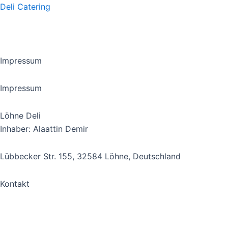
Deli Catering
Impressum
Impressum
Löhne Deli
Inhaber: Alaattin Demir
Lübbecker Str. 155, 32584 Löhne, Deutschland
Kontakt
Telefon: +49 5732 73532
E-Mail: info@loehne-deli.de